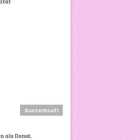
ität
Ausverkauft
n als Donut.