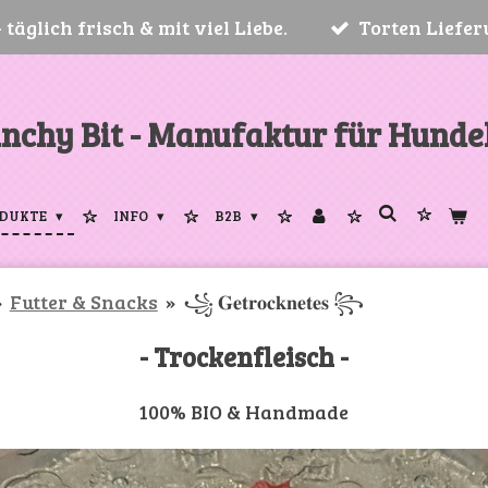
täglich frisch & mit viel Liebe.
Torten Liefer
nchy Bit - Manufaktur für Hunde
DUKTE
INFO
B2B
»
Futter & Snacks
»
꧁ 𝐆𝐞𝐭𝐫𝐨𝐜𝐤𝐧𝐞𝐭𝐞𝐬 ꧂
- Trockenfleisch -
100% BIO & Handmade