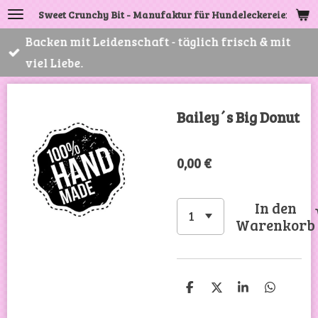
Sweet Crunchy Bit - Manufaktur für Hundeleckereien
Zum
Hauptinhalt
Backen mit Leidenschaft - täglich frisch & mit
springen
viel Liebe.
Bailey´s Big Donut
0,00 €
In den
Warenkorb
T
T
T
T
e
e
e
e
i
i
i
i