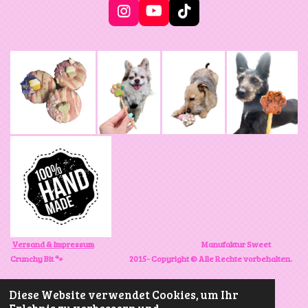
e
e
n
n
I
Y
T
n
o
i
s
u
k
t
T
T
a
u
o
g
b
k
r
e
a
m
Versand & Impressum
Manufaktur Sweet
Crunchy Bit 🐾
2015- Copyright © Alle Rechte vorbehalten.
Diese Website verwendet Cookies, um Ihr