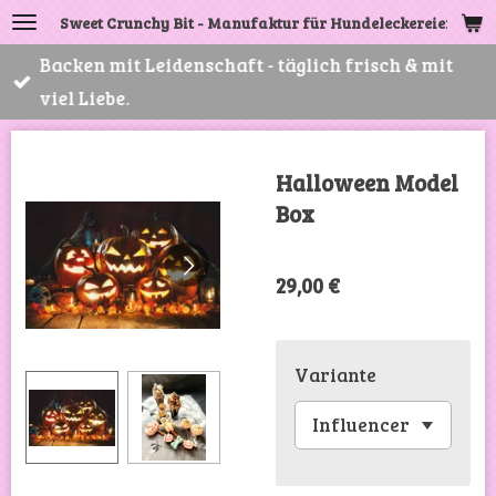
Sweet Crunchy Bit - Manufaktur für Hundeleckereien
Zum
Hauptinhalt
Backen mit Leidenschaft - täglich frisch & mit
springen
viel Liebe.
Halloween Model
Box
29,00 €
Variante