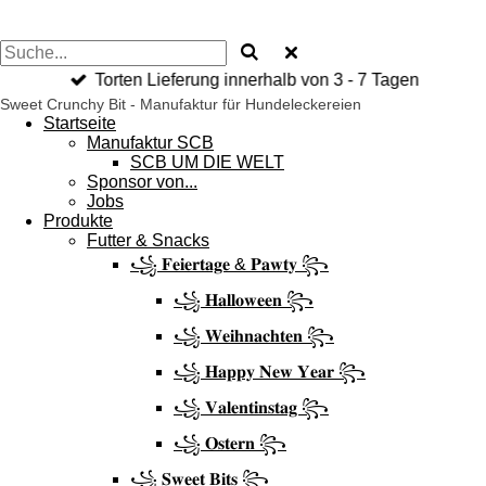
Torten Lieferung innerhalb von 3 - 7 Tagen
Sweet Crunchy Bit - Manufaktur für Hundeleckereien
Startseite
Manufaktur SCB
SCB UM DIE WELT
Sponsor von...
Jobs
Produkte
Futter & Snacks
꧁ 𝐅𝐞𝐢𝐞𝐫𝐭𝐚𝐠𝐞 & 𝐏𝐚𝐰𝐭𝐲 ꧂
꧁ 𝐇𝐚𝐥𝐥𝐨𝐰𝐞𝐞𝐧 ꧂
꧁ 𝐖𝐞𝐢𝐡𝐧𝐚𝐜𝐡𝐭𝐞𝐧 ꧂
꧁ 𝐇𝐚𝐩𝐩𝐲 𝐍𝐞𝐰 𝐘𝐞𝐚𝐫 ꧂
꧁ 𝐕𝐚𝐥𝐞𝐧𝐭𝐢𝐧𝐬𝐭𝐚𝐠 ꧂
꧁ 𝐎𝐬𝐭𝐞𝐫𝐧 ꧂
꧁ 𝐒𝐰𝐞𝐞𝐭 𝐁𝐢𝐭𝐬 ꧂