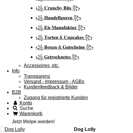
꧁ 𝐂𝐫𝐮𝐧𝐜𝐡𝐲 𝐁𝐢𝐭𝐬 ꧂
꧁ 𝐇𝐮𝐧𝐝𝐞𝐟𝐢𝐠𝐮𝐫𝐞𝐧 ꧂
꧁ 𝐄𝐢𝐬 𝐌𝐚𝐧𝐮𝐟𝐚𝐤𝐭𝐮𝐫 ꧂
꧁ 𝐓𝐨𝐫𝐭𝐞𝐧 & 𝐂𝐮𝐩𝐜𝐚𝐤𝐞𝐬 ꧂
꧁ 𝐁𝐨𝐱𝐞𝐧 & 𝐆𝐮𝐭𝐬𝐜𝐡𝐞𝐢𝐧𝐞 ꧂
꧁ 𝐆𝐞𝐭𝐫𝐨𝐜𝐤𝐧𝐞𝐭𝐞𝐬 ꧂
Accessoires, etc.
Info
Transparenz
Versand - Impressum - AGBs
Kundenfeedback & Bilder
B2B
Zugang für registrierte Kunden
Konto
Suche
Warenkorb
Jetzt Welpe werden!
Dog Lolly