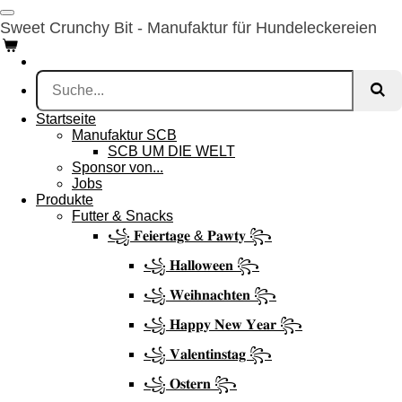
Zum
Sweet Crunchy Bit - Manufaktur für Hundeleckereien
Hauptinhalt
springen
Startseite
Manufaktur SCB
SCB UM DIE WELT
Sponsor von...
Jobs
Produkte
Futter & Snacks
꧁ 𝐅𝐞𝐢𝐞𝐫𝐭𝐚𝐠𝐞 & 𝐏𝐚𝐰𝐭𝐲 ꧂
꧁ 𝐇𝐚𝐥𝐥𝐨𝐰𝐞𝐞𝐧 ꧂
꧁ 𝐖𝐞𝐢𝐡𝐧𝐚𝐜𝐡𝐭𝐞𝐧 ꧂
꧁ 𝐇𝐚𝐩𝐩𝐲 𝐍𝐞𝐰 𝐘𝐞𝐚𝐫 ꧂
꧁ 𝐕𝐚𝐥𝐞𝐧𝐭𝐢𝐧𝐬𝐭𝐚𝐠 ꧂
꧁ 𝐎𝐬𝐭𝐞𝐫𝐧 ꧂