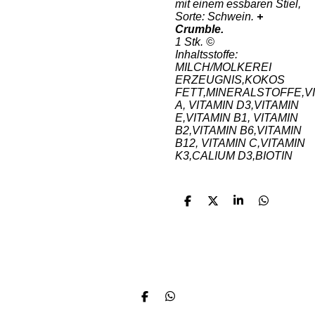
mit einem essbaren Stiel,
Sorte: Schwein.
+
Crumble.
1 Stk. ©
Inhaltsstoffe:
MILCH/MOLKEREI
ERZEUGNIS,KOKOS
FETT,MINERALSTOFFE,V
A, VITAMIN D3,VITAMIN
E,VITAMIN B1, VITAMIN
B2,VITAMIN B6,VITAMIN
B12, VITAMIN C,VITAMIN
K3,CALIUM D3,BIOTIN
T
T
T
T
e
e
e
e
i
i
i
i
l
l
l
l
e
e
e
e
Wo Ideen geboren werden.. sterben sie nie aus. by SCB &
n
n
n
n
hier ist unsere
Manufaktur SCB
Geschichte.
T
T
e
e