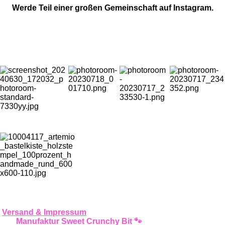
i
i
Werde Teil einer großen Gemeinschaft auf Instagram.
l
l
e
e
n
n
I
Y
T
n
o
i
s
u
k
t
T
T
a
u
o
g
b
k
r
e
a
m
Versand & Impressum
Manufaktur Sweet Crunchy Bit 🐾