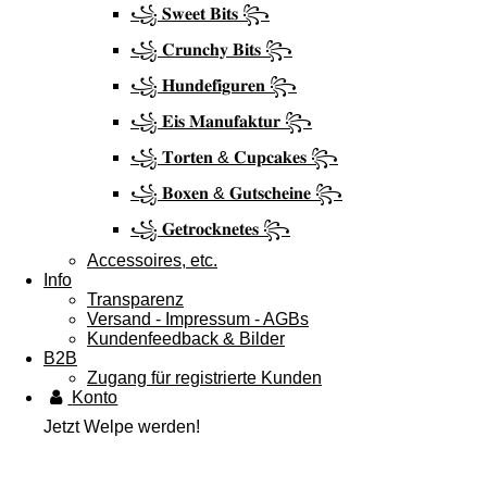
꧁ 𝐒𝐰𝐞𝐞𝐭 𝐁𝐢𝐭𝐬 ꧂
꧁ 𝐂𝐫𝐮𝐧𝐜𝐡𝐲 𝐁𝐢𝐭𝐬 ꧂
꧁ 𝐇𝐮𝐧𝐝𝐞𝐟𝐢𝐠𝐮𝐫𝐞𝐧 ꧂
꧁ 𝐄𝐢𝐬 𝐌𝐚𝐧𝐮𝐟𝐚𝐤𝐭𝐮𝐫 ꧂
꧁ 𝐓𝐨𝐫𝐭𝐞𝐧 & 𝐂𝐮𝐩𝐜𝐚𝐤𝐞𝐬 ꧂
꧁ 𝐁𝐨𝐱𝐞𝐧 & 𝐆𝐮𝐭𝐬𝐜𝐡𝐞𝐢𝐧𝐞 ꧂
꧁ 𝐆𝐞𝐭𝐫𝐨𝐜𝐤𝐧𝐞𝐭𝐞𝐬 ꧂
Accessoires, etc.
Info
Transparenz
Versand - Impressum - AGBs
Kundenfeedback & Bilder
B2B
Zugang für registrierte Kunden
Konto
Jetzt Welpe werden!