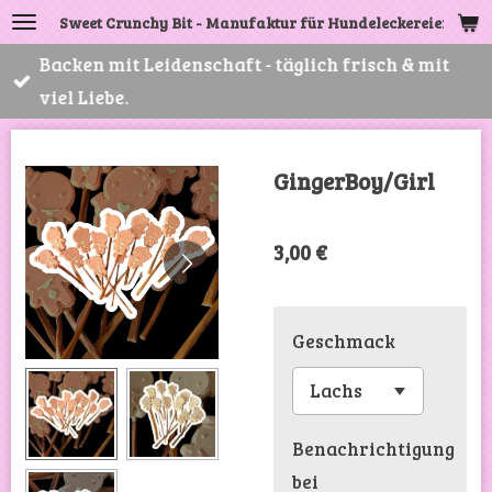
Sweet Crunchy Bit - Manufaktur für Hundeleckereien
Zum
Hauptinhalt
Backen mit Leidenschaft - täglich frisch & mit
springen
viel Liebe.
GingerBoy/Girl
3,00 €
Geschmack
Benachrichtigung
bei