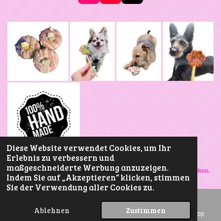
n
o
i
s
u
k
t
T
T
a
u
o
g
b
k
r
e
a
m
Diese Website verwendet Cookies, um Ihr
Erlebnis zu verbessern und
Versand & Impressum
Manufaktur Sweet
maßgeschneiderte Werbung anzuzeigen.
Crunchy Bit 🐾
2015- Copyright © Alle Rechte vorbehalten.
Indem Sie auf „Akzeptieren“ klicken, stimmen
Sie der Verwendung aller Cookies zu.
Ablehnen
Zustimmen
E-Mail
Karte
Instagram
WhatsApp