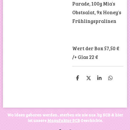
Parade, 100g Mia's
Obstsalat, 9x Honey's
Frühlingspralinen
Wert der Box 57,50 €
/+ Glas 22 €
T
T
T
T
e
e
e
e
i
i
i
i
l
l
l
l
e
e
e
e
n
n
n
n
Wo Ideen geboren werden.. sterben sie nie aus. by SCB & hier
ist unsere
Manufaktur SCB
Geschichte.