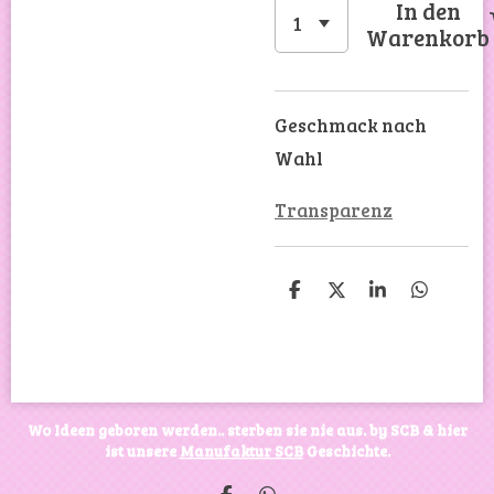
In den
Warenkorb
Geschmack nach
Wahl
Transparenz
T
T
T
T
e
e
e
e
i
i
i
i
l
l
l
l
e
e
e
e
n
n
n
n
Wo Ideen geboren werden.. sterben sie nie aus. by SCB & hier
ist unsere
Manufaktur SCB
Geschichte.