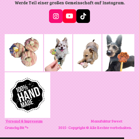
i
i
Werde Teil einer großen Gemeinschaft auf Instagram.
l
l
e
e
n
n
I
Y
T
n
o
i
s
u
k
t
T
T
a
u
o
g
b
k
r
e
a
m
Versand & Impressum
Manufaktur Sweet
Crunchy Bit 🐾
2015- Copyright © Alle Rechte vorbehalten.