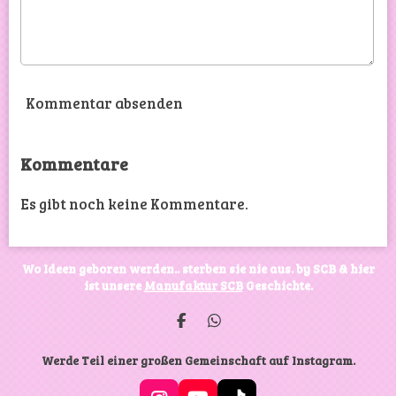
Kommentar absenden
Kommentare
Es gibt noch keine Kommentare.
Wo Ideen geboren werden.. sterben sie nie aus. by SCB & hier
ist unsere
Manufaktur SCB
Geschichte.
T
T
e
e
i
i
Werde Teil einer großen Gemeinschaft auf Instagram.
l
l
e
e