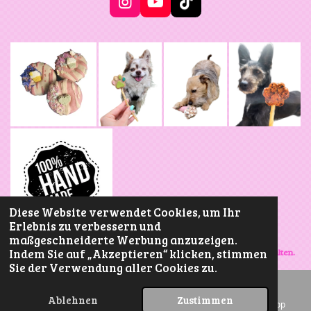
n
n
I
Y
T
n
o
i
s
u
k
t
T
T
a
u
o
g
b
k
r
e
a
m
Diese Website verwendet Cookies, um Ihr
Erlebnis zu verbessern und
Versand & Impressum
Manufaktur Sweet
maßgeschneiderte Werbung anzuzeigen.
Indem Sie auf „Akzeptieren“ klicken, stimmen
Crunchy Bit 🐾
2015- Copyright © Alle Rechte vorbehalten.
Sie der Verwendung aller Cookies zu.
Ablehnen
Zustimmen
E-Mail
Karte
Instagram
WhatsApp