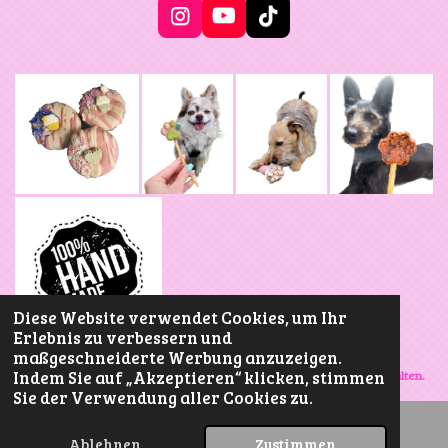
e
e
n
n
I
Y
T
n
o
i
s
u
k
t
T
T
a
u
o
g
b
k
r
e
a
m
Diese Website verwendet Cookies, um Ihr
Erlebnis zu verbessern und
maßgeschneiderte Werbung anzuzeigen.
Versand & Impressum
Manufaktur Sweet
Indem Sie auf „Akzeptieren“ klicken, stimmen
Crunchy Bit 🐾
2015- Copyright © Alle Rechte vorbehalten.
Sie der Verwendung aller Cookies zu.
Ablehnen
Zustimmen