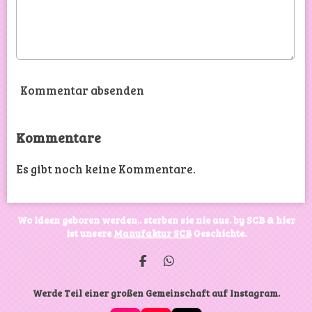
Kommentar absenden
Kommentare
Es gibt noch keine Kommentare.
Wo Ideen geboren werden.. sterben sie nie aus. by SCB & hier
ist unsere
Manufaktur SCB
Geschichte.
T
T
e
e
i
i
Werde Teil einer großen Gemeinschaft auf Instagram.
l
l